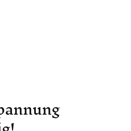
spannung
ig!